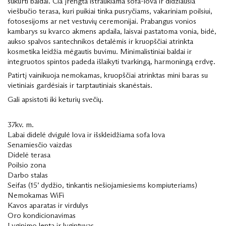
sukurti baldai. Čia įrengta ištraukiama sofa-lova ir didžiausia
viešbučio terasa, kuri puikiai tinka pusryčiams, vakariniam poilsiui,
fotosesijoms ar net vestuvių ceremonijai. Prabangus vonios
kambarys su kvarco akmens apdaila, laisvai pastatoma vonia, bidė,
aukso spalvos santechnikos detalėmis ir kruopščiai atrinkta
kosmetika leidžia mėgautis buvimu. Minimalistiniai baldai ir
integruotos spintos padeda išlaikyti tvarkingą, harmoningą erdvę.
Patirtį vainikuoja nemokamas, kruopščiai atrinktas mini baras su
vietiniais gardėsiais ir tarptautiniais skanėstais.
Gali apsistoti iki keturių svečių.
37kv. m.
Labai didelė dvigulė lova ir išskleidžiama sofa lova
Senamiesčio vaizdas
Didelė terasa
Poilsio zona
Darbo stalas
Seifas (15’ dydžio, tinkantis nešiojamiesiems kompiuteriams)
Nemokamas WiFi
Kavos aparatas ir virdulys
Oro kondicionavimas
Lyginimo lenta ir lygintuvas