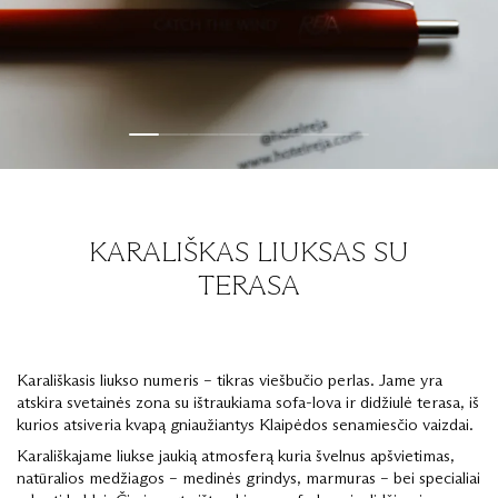
KARALIŠKAS LIUKSAS SU
TERASA
Karališkasis liukso numeris – tikras viešbučio perlas. Jame yra
atskira svetainės zona su ištraukiama sofa-lova ir didžiulė terasa, iš
kurios atsiveria kvapą gniaužiantys Klaipėdos senamiesčio vaizdai.
Karališkajame liukse jaukią atmosferą kuria švelnus apšvietimas,
natūralios medžiagos – medinės grindys, marmuras – bei specialiai